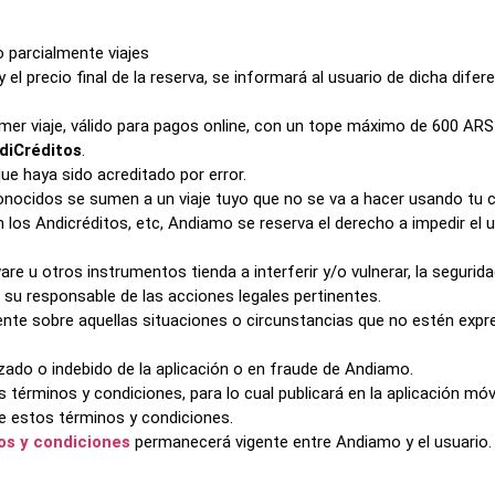
o parcialmente viajes
y el precio final de la reserva, se informará al usuario de dicha dife
imer viaje, válido para pagos online, con un tope máximo de 600 AR
diCréditos
.
ue haya sido acreditado por error.
nocidos se sumen a un viaje tuyo que no se va a hacer usando tu 
n los Andicréditos, etc, Andiamo se reserva el derecho a impedir el
re u otros instrumentos tienda a interferir y/o vulnerar, la segurida
 a su responsable de las acciones legales pertinentes.
nte sobre aquellas situaciones o circunstancias que no estén exp
do o indebido de la aplicación o en fraude de Andiamo.
s términos y condiciones, para lo cual publicará en la aplicación móv
de estos términos y condiciones.
os y condiciones
permanecerá vigente entre Andiamo y el usuario.