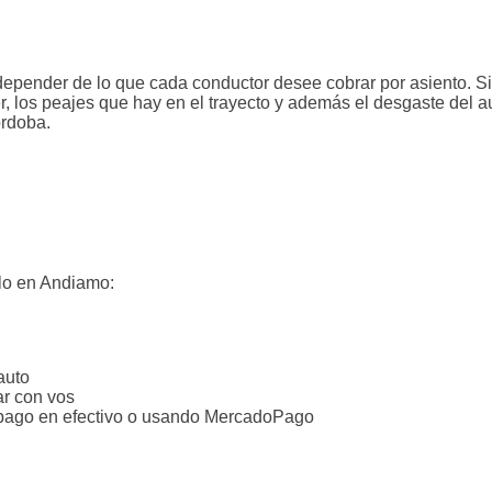
 depender de lo que cada conductor desee cobrar por asiento. 
, los peajes que hay en el trayecto y además el desgaste del aut
órdoba.
rlo en Andiamo:
auto
ar con vos
n pago en efectivo o usando MercadoPago